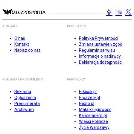
KONTAKT
REGULAMIN
O nas
Polityka Prywatności
Kontakt
Zmiana ustawień zgód
Napisz do nas
Regulamin serwisu
Informacje o nadawcy
Deklaracja dostępności
REKLAMA I PRENUMERATA
PARTNERZY
Reklama
E-kiosk.pl
Ogłoszenia
E-gazety.pl
Prenumerata
Nexto.pl
Archiwum
Mała księgowość
Kancelarierp.pl
Wieści Rolnicze
Życie Warszawy