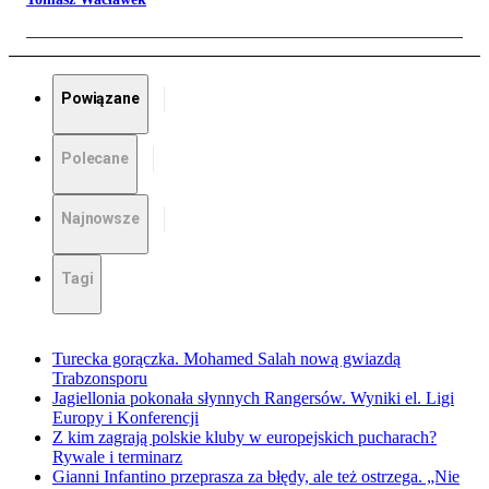
Powiązane
Polecane
Najnowsze
Tagi
Turecka gorączka. Mohamed Salah nową gwiazdą
Trabzonsporu
Jagiellonia pokonała słynnych Rangersów. Wyniki el. Ligi
Europy i Konferencji
Z kim zagrają polskie kluby w europejskich pucharach?
Rywale i terminarz
Gianni Infantino przeprasza za błędy, ale też ostrzega. „Nie