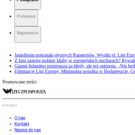
Polecane
Najnowsze
Jagiellonia pokonała słynnych Rangersów. Wyniki el. Ligi Eur
Z kim zagrają polskie kluby w europejskich pucharach? Rywale
Gianni Infantino przeprasza za błędy, ale też ostrzega. „Nie będ
Eliminacje Ligi Europy. Minimalna porażka w Budapeszcie, G
Promowane treści
KONTAKT
O nas
Kontakt
Napisz do nas