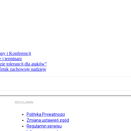
opy i Konferencji
 i terminarz
zie tolerancji dla ataków”
órnik zachowuje nadzieję
REGULAMIN
Polityka Prywatności
Zmiana ustawień zgód
Regulamin serwisu