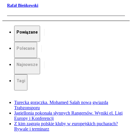
Rafał Bieńkowski
Powiązane
Polecane
Najnowsze
Tagi
Turecka gorączka. Mohamed Salah nową gwiazdą
Trabzonsporu
Jagiellonia pokonała słynnych Rangersów. Wyniki el. Ligi
Europy i Konferencji
Z kim zagrają polskie kluby w europejskich pucharach?
Rywale i terminarz