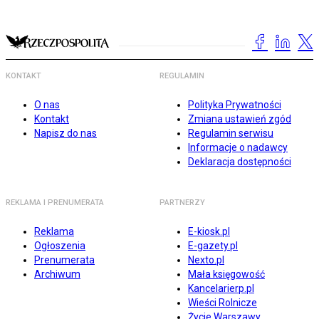
KONTAKT
REGULAMIN
O nas
Polityka Prywatności
Kontakt
Zmiana ustawień zgód
Napisz do nas
Regulamin serwisu
Informacje o nadawcy
Deklaracja dostępności
REKLAMA I PRENUMERATA
PARTNERZY
Reklama
E-kiosk.pl
Ogłoszenia
E-gazety.pl
Prenumerata
Nexto.pl
Archiwum
Mała księgowość
Kancelarierp.pl
Wieści Rolnicze
Życie Warszawy