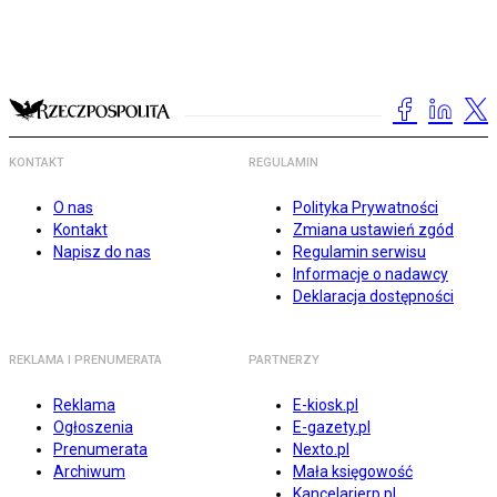
KONTAKT
REGULAMIN
O nas
Polityka Prywatności
Kontakt
Zmiana ustawień zgód
Napisz do nas
Regulamin serwisu
Informacje o nadawcy
Deklaracja dostępności
REKLAMA I PRENUMERATA
PARTNERZY
Reklama
E-kiosk.pl
Ogłoszenia
E-gazety.pl
Prenumerata
Nexto.pl
Archiwum
Mała księgowość
Kancelarierp.pl