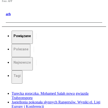
Foto: AFP
arb
Powiązane
Polecane
Najnowsze
Tagi
Turecka gorączka. Mohamed Salah nową gwiazdą
Trabzonsporu
Jagiellonia pokonała słynnych Rangersów. Wyniki el. Ligi
Europy i Konferencji