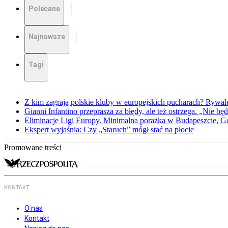
Polecane
Najnowsze
Tagi
Z kim zagrają polskie kluby w europejskich pucharach? Rywale
Gianni Infantino przeprasza za błędy, ale też ostrzega. „Nie będ
Eliminacje Ligi Europy. Minimalna porażka w Budapeszcie, G
Ekspert wyjaśnia: Czy „Staruch” mógł stać na płocie
Promowane treści
KONTAKT
O nas
Kontakt