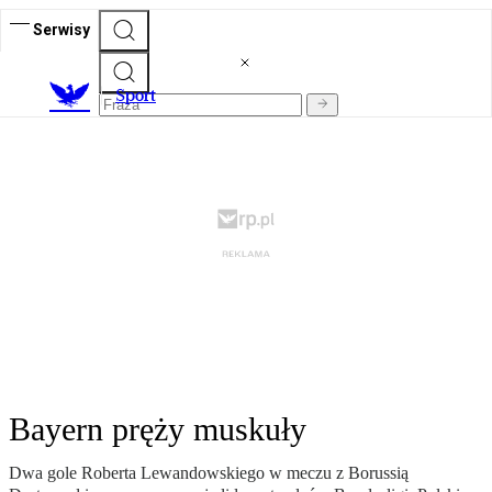
Serwisy
S
port
Bayern pręży muskuły
Dwa gole Roberta Lewandowskiego w meczu z Borussią