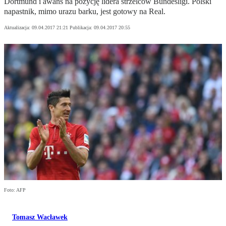
Dortmund i awans na pozycję lidera strzelców Bundesligi. Polski
napastnik, mimo urazu barku, jest gotowy na Real.
Aktualizacja:
09.04.2017 21:21
Publikacja:
09.04.2017 20:55
Foto: AFP
Tomasz Wacławek