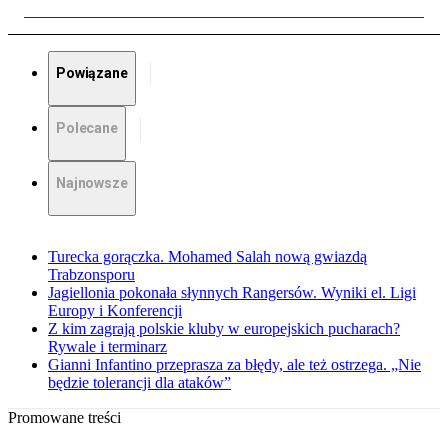
Powiązane
Polecane
Najnowsze
Turecka gorączka. Mohamed Salah nową gwiazdą
Trabzonsporu
Jagiellonia pokonała słynnych Rangersów. Wyniki el. Ligi
Europy i Konferencji
Z kim zagrają polskie kluby w europejskich pucharach?
Rywale i terminarz
Gianni Infantino przeprasza za błędy, ale też ostrzega. „Nie
będzie tolerancji dla ataków”
Promowane treści