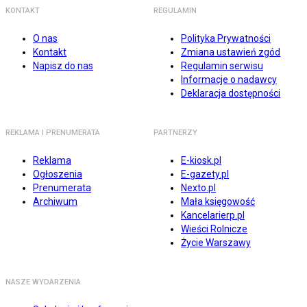
KONTAKT
REGULAMIN
O nas
Polityka Prywatności
Kontakt
Zmiana ustawień zgód
Napisz do nas
Regulamin serwisu
Informacje o nadawcy
Deklaracja dostępności
REKLAMA I PRENUMERATA
PARTNERZY
Reklama
E-kiosk.pl
Ogłoszenia
E-gazety.pl
Prenumerata
Nexto.pl
Archiwum
Mała księgowość
Kancelarierp.pl
Wieści Rolnicze
Życie Warszawy
NASZE WYDARZENIA