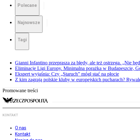
Polecane
Najnowsze
Tagi
Gianni Infantino przeprasza za błędy, ale też ostrzega. „Nie będ
Eliminacje Ligi Europy. Minimalna porażka w Budapeszcie, G
Ekspert wyjaśnia: Czy „Staruch” mógł stać na płocie
Z kim zagrają polskie kluby w europejskich pucharach? Rywale
Promowane treści
KONTAKT
O nas
Kontakt