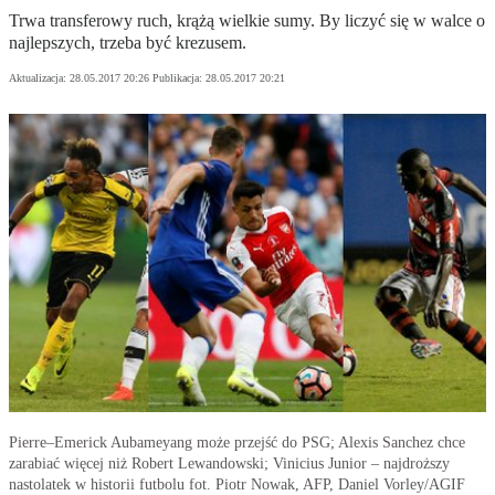
Trwa transferowy ruch, krążą wielkie sumy. By liczyć się w walce o
najlepszych, trzeba być krezusem.
Aktualizacja:
28.05.2017 20:26
Publikacja:
28.05.2017 20:21
Pierre–Emerick Aubameyang może przejść do PSG; Alexis Sanchez chce
zarabiać więcej niż Robert Lewandowski; Vinicius Junior – najdroższy
nastolatek w historii futbolu fot. Piotr Nowak, AFP, Daniel Vorley/AGIF