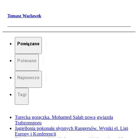
Tomasz Wacławek
Powiązane
Polecane
Najnowsze
Tagi
Turecka gorączka. Mohamed Salah nową gwiazdą
Trabzonsporu
Jagiellonia pokonała słynnych Rangersów. Wyniki el. Ligi
Europy i Konferencji