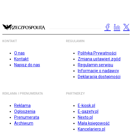
KONTAKT
REGULAMIN
O nas
Polityka Prywatności
Kontakt
Zmiana ustawień zgód
Napisz do nas
Regulamin serwisu
Informacje o nadawcy
Deklaracja dostępności
REKLAMA I PRENUMERATA
PARTNERZY
Reklama
E-kiosk.pl
Ogłoszenia
E-gazety.pl
Prenumerata
Nexto.pl
Archiwum
Mała księgowość
Kancelarierp.pl