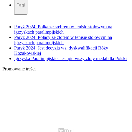
Tagi
Paryż 2024: Polka ze srebrem w tenisie stołowym na
igrzyskach paralimpijskich
Paryż 2024: Polacy ze złotem w tenisie stołowym na
igrzyskach paralimpijskich
Paryż 2024: Jest decyzja ws. dyskwalifikacji Róży
Kozakowskiej
Igrzyska Paralimpijskie: Jest pierwszy złoty medal dla Polski
Promowane treści