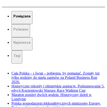
Powiązane
Polecane
Najnowsze
Tagi
Cała Polska – i świat – pobiegną, by pomagać. Zostały już
tylko godziny do startu zapisów na Poland Business Run
2026.
Historyczne rekordy i olimpijskie aspiracje. Podsumowanie 5.
edycji Korzeniowski Warsaw Race Walking Cup
Maraton poniżej dwóch godzin. Historyczny dzień w
Londynie
Polska gospodarzem lekkoatletycznych mistrzostw Europy.