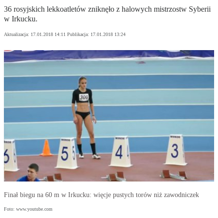
36 rosyjskich lekkoatletów zniknęło z halowych mistrzostw Syberii
w Irkucku.
Aktualizacja:
17.01.2018 14:11
Publikacja:
17.01.2018 13:24
Finał biegu na 60 m w Irkucku: więcje pustych torów niż zawodniczek
Foto: www.youtube.com