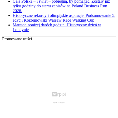
Cała Polska – i świat – pobiegną, by pomagać. Zostały już
tylko godziny do startu zapisów na Poland Business Run
2026.
Historyczne rekordy i olimpijskie aspiracje. Podsumowanie 5.
edycji Korzeniowski Warsaw Race Walking Cup
Maraton poniżej dwóch godzin. Historyczny dzień w
Londynie
Promowane treści