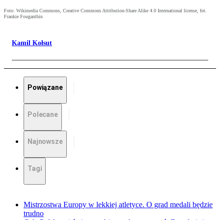
Foto: Wikimedia Commons, Creative Commons Attribution-Share Alike 4.0 International license, fot.
Frankie Fouganthin
Kamil Kołsut
Powiązane
Polecane
Najnowsze
Tagi
Mistrzostwa Europy w lekkiej atletyce. O grad medali będzie
trudno