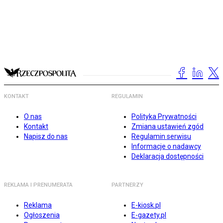
KONTAKT
REGULAMIN
O nas
Polityka Prywatności
Kontakt
Zmiana ustawień zgód
Napisz do nas
Regulamin serwisu
Informacje o nadawcy
Deklaracja dostępności
REKLAMA I PRENUMERATA
PARTNERZY
Reklama
E-kiosk.pl
Ogłoszenia
E-gazety.pl