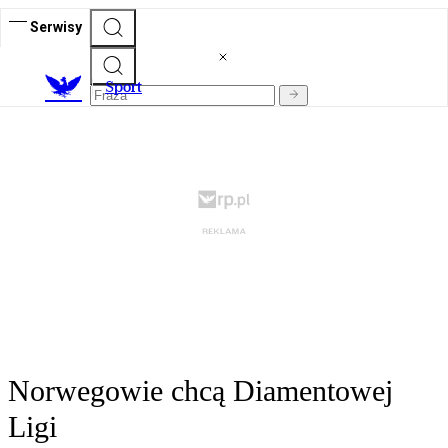
Serwisy
S
port
Norwegowie chcą Diamentowej
Ligi