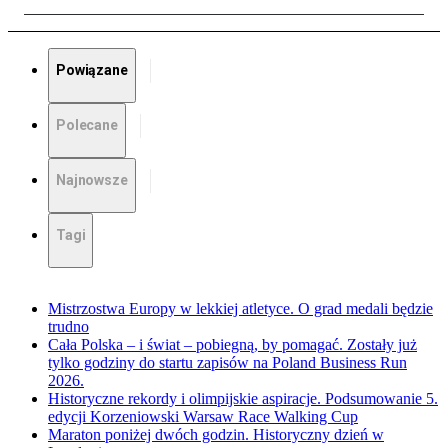
Powiązane
Polecane
Najnowsze
Tagi
Mistrzostwa Europy w lekkiej atletyce. O grad medali będzie
trudno
Cała Polska – i świat – pobiegną, by pomagać. Zostały już
tylko godziny do startu zapisów na Poland Business Run
2026.
Historyczne rekordy i olimpijskie aspiracje. Podsumowanie 5.
edycji Korzeniowski Warsaw Race Walking Cup
Maraton poniżej dwóch godzin. Historyczny dzień w