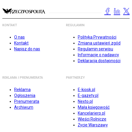
KONTAKT
REGULAMIN
O nas
Polityka Prywatności
Kontakt
Zmiana ustawień zgód
Napisz do nas
Regulamin serwisu
Informacje o nadawcy
Deklaracja dostępności
REKLAMA I PRENUMERATA
PARTNERZY
Reklama
E-kiosk.pl
Ogłoszenia
E-gazety.pl
Prenumerata
Nexto.pl
Archiwum
Mała księgowość
Kancelarierp.pl
Wieści Rolnicze
Życie Warszawy