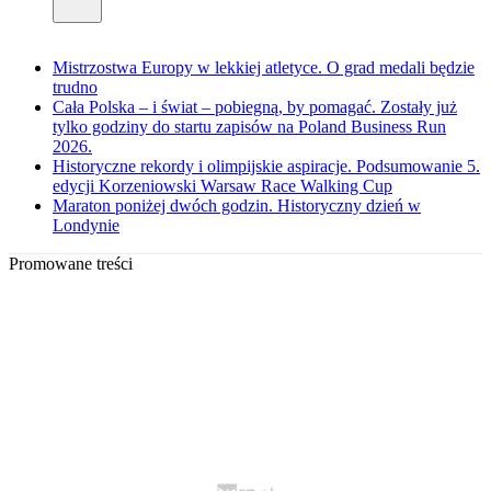
Mistrzostwa Europy w lekkiej atletyce. O grad medali będzie
trudno
Cała Polska – i świat – pobiegną, by pomagać. Zostały już
tylko godziny do startu zapisów na Poland Business Run
2026.
Historyczne rekordy i olimpijskie aspiracje. Podsumowanie 5.
edycji Korzeniowski Warsaw Race Walking Cup
Maraton poniżej dwóch godzin. Historyczny dzień w
Londynie
Promowane treści