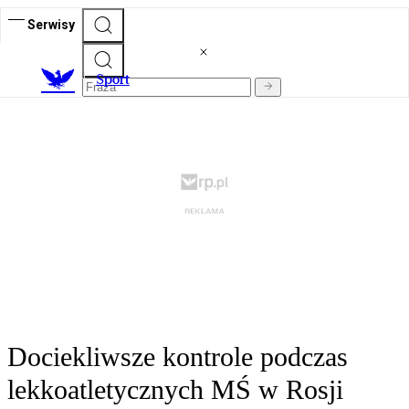
Serwisy
S
port
Dociekliwsze kontrole podczas
lekkoatletycznych MŚ w Rosji