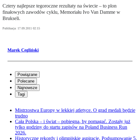
Cztery najlepsze tegoroczne rezultaty na świecie – to plon
finałowych zawodów cyklu, Memoriału Ivo Van Damme w
Brukseli.
Publikacja:
17.09.2011 02:15
Marek Cegliński
Powiązane
Polecane
Najnowsze
Tagi
Mistrzostwa Europy w lekkiej atletyce. O grad medali będzie
trudno
Cała Polska – i świat – pobiegną, by pomagać. Zostały już
tylko godziny do startu zapisów na Poland Business Run
2026.
Historyczne rekordy i olimpijskie aspiracje. Podsumowanie 5.