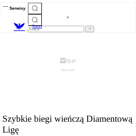
Serwisy
S
port
Szybkie biegi wieńczą Diamentową
Ligę