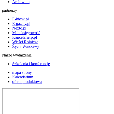
Archiwum
partnerzy
E-kiosk.pl
E-gazety.pl
Nexto.pl
Mała księgowość
Kancelarierp.pl
Wieści Rolnicze
Życie Warszawy
Nasze wydarzenia
Szkolenia i konferencje
mapa strony
Kalendarium
oferta produktowa