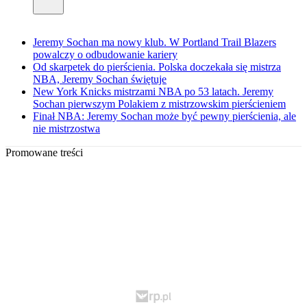
Jeremy Sochan ma nowy klub. W Portland Trail Blazers
powalczy o odbudowanie kariery
Od skarpetek do pierścienia. Polska doczekała się mistrza
NBA, Jeremy Sochan świętuje
New York Knicks mistrzami NBA po 53 latach. Jeremy
Sochan pierwszym Polakiem z mistrzowskim pierścieniem
Finał NBA: Jeremy Sochan może być pewny pierścienia, ale
nie mistrzostwa
Promowane treści