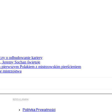
czy o odbudowanie kariery
A, Jeremy Sochan świętuje
 pierwszym Polakiem z mistrzowskim pierścieniem
e mistrzostwa
REGULAMIN
Polityka Prywatności