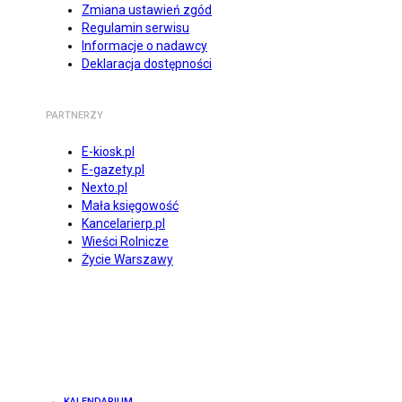
Zmiana ustawień zgód
Regulamin serwisu
Informacje o nadawcy
Deklaracja dostępności
PARTNERZY
E-kiosk.pl
E-gazety.pl
Nexto.pl
Mała księgowość
Kancelarierp.pl
Wieści Rolnicze
Życie Warszawy
KALENDARIUM