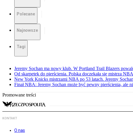
Polecane
Najnowsze
Tagi
Jeremy Sochan ma nowy klub. W Portland Trail Blazers powal
Od skarpetek do pierścienia. Polska doczekała się mistrza NB
New York Knicks mistrzami NBA po 53 latach. Jeremy Sochan
Finał NBA: Jeremy Sochan może być pewny pierścienia, ale ni
Promowane treści
KONTAKT
O nas