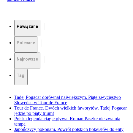
Powiązane
Polecane
Najnowsze
Tagi
Tadej Pogacar dorównał największym. Piąte zwycięstwo
Słoweńca w Tour de France
Tour de France. Dwóch wielkich faworytów. Tadej Pogacar
jedzie po piąty triumf
Polska legenda ciągle pływa. Roman Paszke nie zwalnia
tempa
Japończycy pokonani. Powrót polskich hokeistów do elity