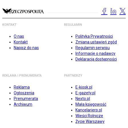
KONTAKT
REGULAMIN
O nas
Polityka Prywatności
Kontakt
Zmiana ustawień zgód
Napisz do nas
Regulamin serwisu
Informacje o nadawcy
Deklaracja dostępności
REKLAMA I PRENUMERATA
PARTNERZY
Reklama
E-kiosk.pl
Ogłoszenia
E-gazety.pl
Prenumerata
Nexto.pl
Archiwum
Mała księgowość
Kancelarierp.pl
Wieści Rolnicze
Życie Warszawy