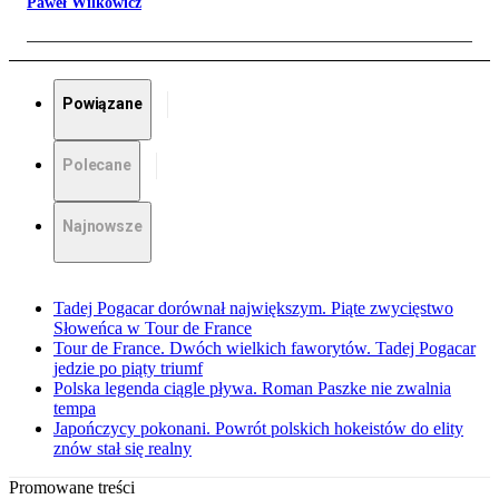
Paweł Wilkowicz
Powiązane
Polecane
Najnowsze
Tadej Pogacar dorównał największym. Piąte zwycięstwo
Słoweńca w Tour de France
Tour de France. Dwóch wielkich faworytów. Tadej Pogacar
jedzie po piąty triumf
Polska legenda ciągle pływa. Roman Paszke nie zwalnia
tempa
Japończycy pokonani. Powrót polskich hokeistów do elity
znów stał się realny
Promowane treści