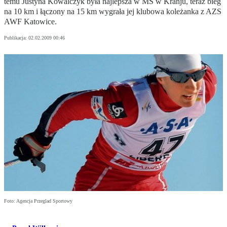
temu Justyna Kowalczyk była najlepsza w MŚ w Kranju, teraz bieg
na 10 km i łączony na 15 km wygrała jej klubowa koleżanka z AZS
AWF Katowice.
Publikacja:
02.02.2009 00:46
Foto: Agencja Przeglad Sportowy