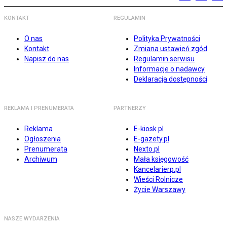
KONTAKT
REGULAMIN
O nas
Polityka Prywatności
Kontakt
Zmiana ustawień zgód
Napisz do nas
Regulamin serwisu
Informacje o nadawcy
Deklaracja dostępności
REKLAMA I PRENUMERATA
PARTNERZY
Reklama
E-kiosk.pl
Ogłoszenia
E-gazety.pl
Prenumerata
Nexto.pl
Archiwum
Mała księgowość
Kancelarierp.pl
Wieści Rolnicze
Życie Warszawy
NASZE WYDARZENIA