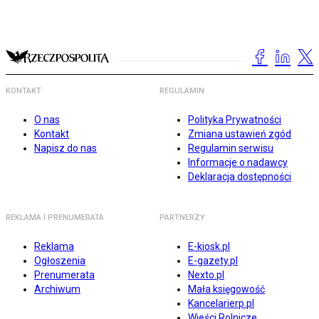
KONTAKT
REGULAMIN
O nas
Polityka Prywatności
Kontakt
Zmiana ustawień zgód
Napisz do nas
Regulamin serwisu
Informacje o nadawcy
Deklaracja dostępności
REKLAMA I PRENUMERATA
PARTNERZY
Reklama
E-kiosk.pl
Ogłoszenia
E-gazety.pl
Prenumerata
Nexto.pl
Archiwum
Mała księgowość
Kancelarierp.pl
Wieści Rolnicze