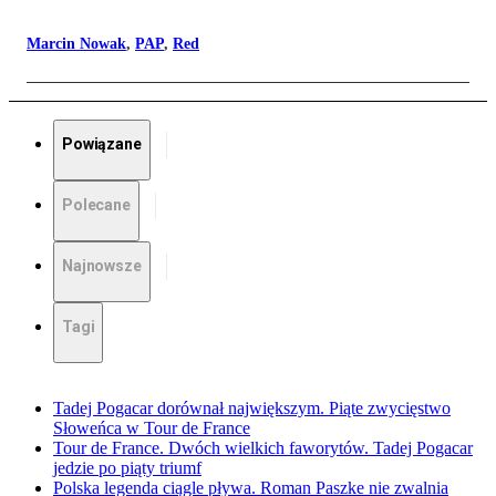
Marcin Nowak
,
PAP
,
Red
Powiązane
Polecane
Najnowsze
Tagi
Tadej Pogacar dorównał największym. Piąte zwycięstwo
Słoweńca w Tour de France
Tour de France. Dwóch wielkich faworytów. Tadej Pogacar
jedzie po piąty triumf
Polska legenda ciągle pływa. Roman Paszke nie zwalnia