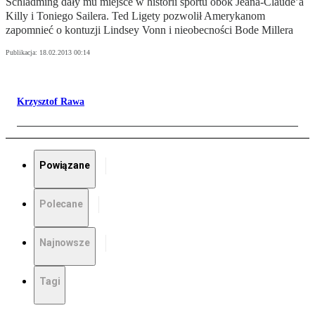
Schladming dały mu miejsce w historii sportu obok Jeana-Claude’a
Killy i Toniego Sailera. Ted Ligety pozwolił Amerykanom
zapomnieć o kontuzji Lindsey Vonn i nieobecności Bode Millera
Publikacja:
18.02.2013 00:14
Krzysztof Rawa
Powiązane
Polecane
Najnowsze
Tagi