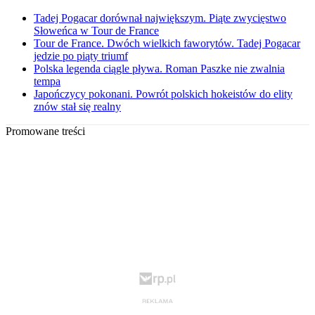
Tadej Pogacar dorównał największym. Piąte zwycięstwo
Słoweńca w Tour de France
Tour de France. Dwóch wielkich faworytów. Tadej Pogacar
jedzie po piąty triumf
Polska legenda ciągle pływa. Roman Paszke nie zwalnia
tempa
Japończycy pokonani. Powrót polskich hokeistów do elity
znów stał się realny
Promowane treści