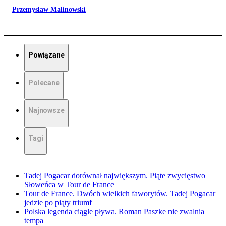
Przemysław Malinowski
Powiązane
Polecane
Najnowsze
Tagi
Tadej Pogacar dorównał największym. Piąte zwycięstwo
Słoweńca w Tour de France
Tour de France. Dwóch wielkich faworytów. Tadej Pogacar
jedzie po piąty triumf
Polska legenda ciągle pływa. Roman Paszke nie zwalnia
tempa