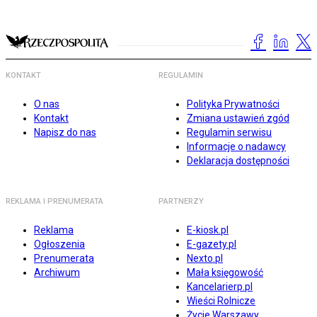
KONTAKT
REGULAMIN
O nas
Polityka Prywatności
Kontakt
Zmiana ustawień zgód
Napisz do nas
Regulamin serwisu
Informacje o nadawcy
Deklaracja dostępności
REKLAMA I PRENUMERATA
PARTNERZY
Reklama
E-kiosk.pl
Ogłoszenia
E-gazety.pl
Prenumerata
Nexto.pl
Archiwum
Mała księgowość
Kancelarierp.pl
Wieści Rolnicze
Życie Warszawy