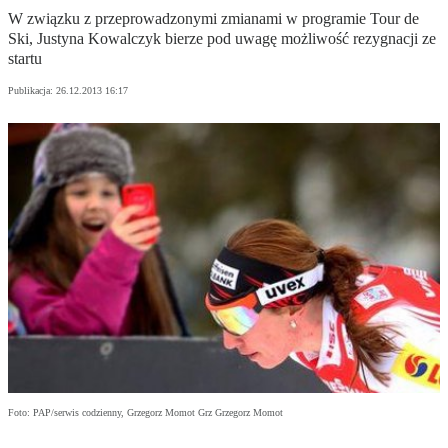
W związku z przeprowadzonymi zmianami w programie Tour de
Ski, Justyna Kowalczyk bierze pod uwagę możliwość rezygnacji ze
startu
Publikacja:
26.12.2013 16:17
Foto: PAP/serwis codzienny, Grzegorz Momot Grz Grzegorz Momot