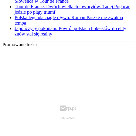
Słoweńca w Tour de France
Tour de France. Dwóch wielkich faworytów. Tadej Pogacar
jedzie po piąty triumf
Polska legenda ciągle pływa. Roman Paszke nie zwalnia
tempa
Japończycy pokonani. Powrót polskich hokeistów do elity
znów stał się realny
Promowane treści