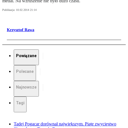
medal. Na wzruszenie nie było dużo czasu.
Publikacja:
10.02.2014 21:14
Krzysztof Rawa
Powiązane
Polecane
Najnowsze
Tagi
Tadej Pogacar dorównał największym. Piąte zwycięstwo