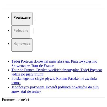
Powiązane
Polecane
Najnowsze
Tadej Pogacar dorównał największym. Piąte zwycięstwo
Słoweńca w Tour de France
Tour de France. Dwóch wielkich faworytów. Tadej Pogacar
jedzie po piąty triumf
Polska legenda ciągle pływa. Roman Paszke nie zwalnia
tempa
Japończycy pokonani. Powrót polskich hokeistów do elity
znów stał się realny
Promowane treści