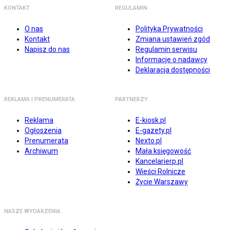
KONTAKT
REGULAMIN
O nas
Polityka Prywatności
Kontakt
Zmiana ustawień zgód
Napisz do nas
Regulamin serwisu
Informacje o nadawcy
Deklaracja dostępności
REKLAMA I PRENUMERATA
PARTNERZY
Reklama
E-kiosk.pl
Ogłoszenia
E-gazety.pl
Prenumerata
Nexto.pl
Archiwum
Mała księgowość
Kancelarierp.pl
Wieści Rolnicze
Życie Warszawy
NASZE WYDARZENIA