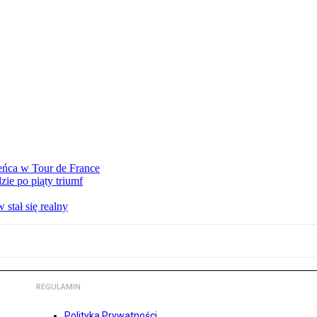
eńca w Tour de France
ie po piąty triumf
stał się realny
REGULAMIN
Polityka Prywatności