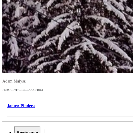
Adam Małysz
Foto: AFP/FABRICE COFFRINI
Janusz Pindera
Powiązane