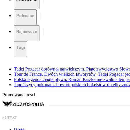
Polecane
Najnowsze
Tagi
Tadej Pogacar dorównał największym. Piąte zwycięstwo Słow
Tour de France. Dwóch wielkich faworytów. Tadej Pogacar jedz
Polska legenda ciągle pływa. Roman Paszke nie zwalnia tempa
Japończycy pokonani. Powrót polskich hokeistów do elity znów 
Promowane treści
KONTAKT
O nas