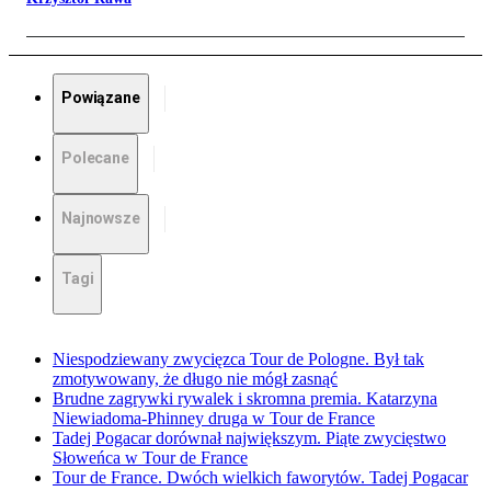
Powiązane
Polecane
Najnowsze
Tagi
Niespodziewany zwycięzca Tour de Pologne. Był tak
zmotywowany, że długo nie mógł zasnąć
Brudne zagrywki rywalek i skromna premia. Katarzyna
Niewiadoma-Phinney druga w Tour de France
Tadej Pogacar dorównał największym. Piąte zwycięstwo
Słoweńca w Tour de France
Tour de France. Dwóch wielkich faworytów. Tadej Pogacar