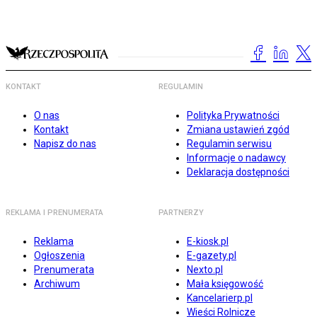
KONTAKT
REGULAMIN
O nas
Polityka Prywatności
Kontakt
Zmiana ustawień zgód
Napisz do nas
Regulamin serwisu
Informacje o nadawcy
Deklaracja dostępności
REKLAMA I PRENUMERATA
PARTNERZY
Reklama
E-kiosk.pl
Ogłoszenia
E-gazety.pl
Prenumerata
Nexto.pl
Archiwum
Mała księgowość
Kancelarierp.pl
Wieści Rolnicze