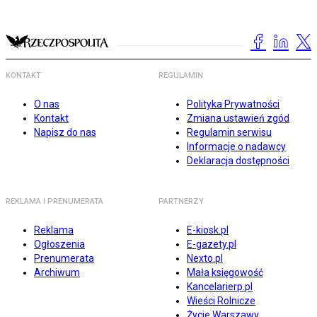
KONTAKT
REGULAMIN
O nas
Polityka Prywatności
Kontakt
Zmiana ustawień zgód
Napisz do nas
Regulamin serwisu
Informacje o nadawcy
Deklaracja dostępności
REKLAMA I PRENUMERATA
PARTNERZY
Reklama
E-kiosk.pl
Ogłoszenia
E-gazety.pl
Prenumerata
Nexto.pl
Archiwum
Mała księgowość
Kancelarierp.pl
Wieści Rolnicze
Życie Warszawy