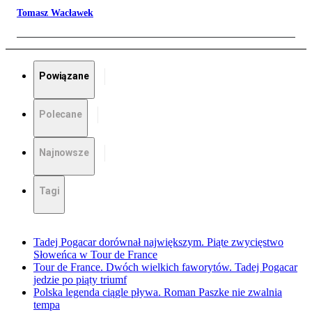
Tomasz Wacławek
Powiązane
Polecane
Najnowsze
Tagi
Tadej Pogacar dorównał największym. Piąte zwycięstwo
Słoweńca w Tour de France
Tour de France. Dwóch wielkich faworytów. Tadej Pogacar
jedzie po piąty triumf
Polska legenda ciągle pływa. Roman Paszke nie zwalnia
tempa