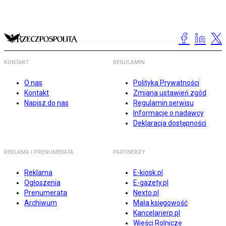
KONTAKT
REGULAMIN
O nas
Polityka Prywatności
Kontakt
Zmiana ustawień zgód
Napisz do nas
Regulamin serwisu
Informacje o nadawcy
Deklaracja dostępności
REKLAMA I PRENUMERATA
PARTNERZY
Reklama
E-kiosk.pl
Ogłoszenia
E-gazety.pl
Prenumerata
Nexto.pl
Archiwum
Mała księgowość
Kancelarierp.pl
Wieści Rolnicze