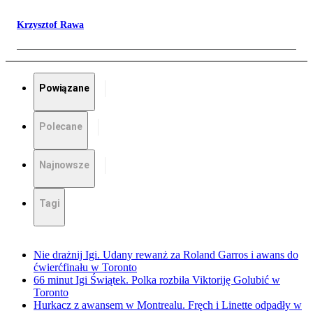
Krzysztof Rawa
Powiązane
Polecane
Najnowsze
Tagi
Nie drażnij Igi. Udany rewanż za Roland Garros i awans do
ćwierćfinału w Toronto
66 minut Igi Świątek. Polka rozbiła Viktoriję Golubić w
Toronto
Hurkacz z awansem w Montrealu. Fręch i Linette odpadły w