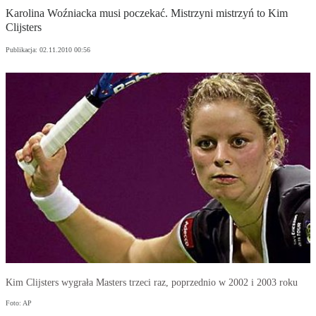
Karolina Woźniacka musi poczekać. Mistrzyni mistrzyń to Kim
Clijsters
Publikacja:
02.11.2010 00:56
Kim Clijsters wygrała Masters trzeci raz, poprzednio w 2002 i 2003 roku
Foto: AP