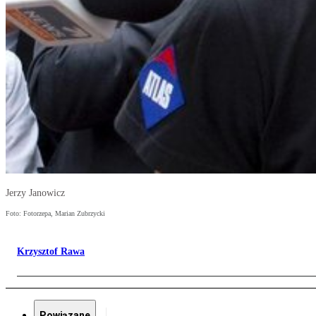
Jerzy Janowicz
Foto: Fotorzepa, Marian Zubrzycki
Krzysztof Rawa
Powiązane