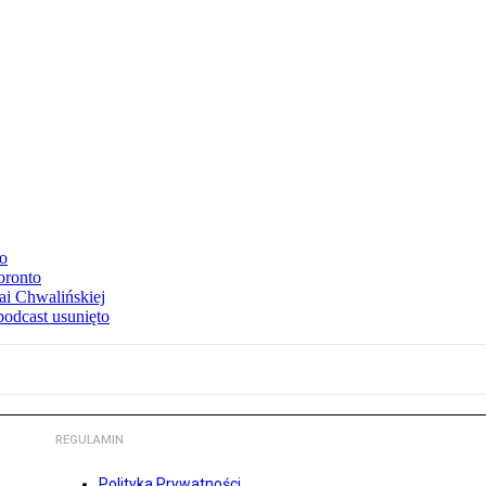
to
oronto
ai Chwalińskiej
podcast usunięto
REGULAMIN
Polityka Prywatności