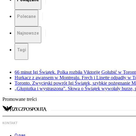
Polecane
Najnowsze
Tagi
66 minut Igi Świątek. Polka rozbiła Viktoriję Golubić w Toron
Hurkacz z awansem w Montrealu. Fręch i Linette odpadły w T
Toronto. Zwycięski powrót Igi Świątek, szybkie pożegnanie M
„Głupiutka i wystraszona”. Słowa o Świątek wywołały burzę, 
Promowane treści
KONTAKT
O nas