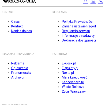
KONTAKT
REGULAMIN
O nas
Polityka Prywatności
Kontakt
Zmiana ustawień zgód
Napisz do nas
Regulamin serwisu
Informacje o nadawcy
Deklaracja dostępności
REKLAMA I PRENUMERATA
PARTNERZY
Reklama
E-kiosk.pl
Ogłoszenia
E-gazety.pl
Prenumerata
Nexto.pl
Archiwum
Mała księgowość
Kancelarierp.pl
Wieści Rolnicze
Życie Warszawy
NASZE WYDARZENIA