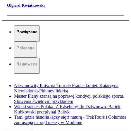
Olgierd Kwiatkowski
Powiązane
Polecane
Najnowsze
Niesamowity finisz na Tour de France kobiet. Katarzyna
Niewiadoma-Phinney liderką
Master Plany szansą na poprawę kondycji polskiego sportu.
Słowenia świetnym przykładem
Wielki sukces Polaka. Z Kåsebergi do Dziwnowa. Bartek
Kubkowski przepłynął Bałtyk
Tam, gdzie historia łączy się z naturą - TrekTours i Columbia
zapraszają na rajd pieszy w Modlinie