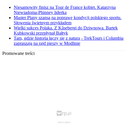
Niesamowity finisz na Tour de France kobiet. Katarzyna
Niewiadoma-Phinney liderką
Master Plany szansą na poprawę kondycji polskiego sportu.
Słowenia świetnym przykładem
Wielki sukces Polaka. Z Kåsebergi do Dziwnowa. Bartek
Kubkowski przepłynął Bałtyk
Tam, gdzie historia łączy się z naturą - TrekTours i Columbia
zapraszają na rajd pieszy w Modlinie
Promowane treści