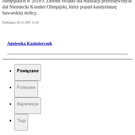
olimpijskich w 2018 r. Zielone światło dla realizacji przedsięwzięcia
dał Niemiecki Komitet Olimpijski, który poparł kandydaturę
bawarskiej stolicy.
Publikacja:
09.12.2007 11:29
Agnieszka Kazimierczuk
Powiązane
Polecane
Najnowsze
Tagi