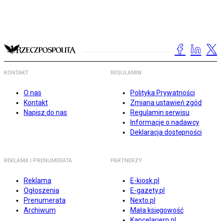
KONTAKT
REGULAMIN
O nas
Polityka Prywatności
Kontakt
Zmiana ustawień zgód
Napisz do nas
Regulamin serwisu
Informacje o nadawcy
Deklaracja dostępności
REKLAMA I PRENUMERATA
PARTNERZY
Reklama
E-kiosk.pl
Ogłoszenia
E-gazety.pl
Prenumerata
Nexto.pl
Archiwum
Mała księgowość
Kancelarierp.pl