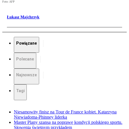
Foto: AFP
Łukasz Majchrzyk
Powiązane
Polecane
Najnowsze
Tagi
Niesamowity finisz na Tour de France kobiet. Katarzyna
Niewiadoma-Phinney liderką
Master Plany szansą na poprawę kondycji polskiego sportu.
Słowenia świetnym przykładem