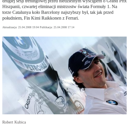
drugiej sesji treningowej przed niedzielnym wyścigiem o Grand Prix
Hiszpanii, czwartej eliminacji mistrzostw świata Formuły 1. Na
torze Catalunya koło Barcelony najszybszy był, tak jak przed
południem, Fin Kimi Raikkonen z Ferrari.
Aktualizacja:
25.04.2008 19:04
Publikacja:
25.04.2008 17:14
Robert Kubica