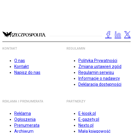
KONTAKT
REGULAMIN
O nas
Polityka Prywatności
Kontakt
Zmiana ustawień zgód
Napisz do nas
Regulamin serwisu
Informacje o nadawcy
Deklaracja dostępności
REKLAMA I PRENUMERATA
PARTNERZY
Reklama
E-kiosk.pl
Ogłoszenia
E-gazety.pl
Prenumerata
Nexto.pl
Archiwum
Mała księgowość