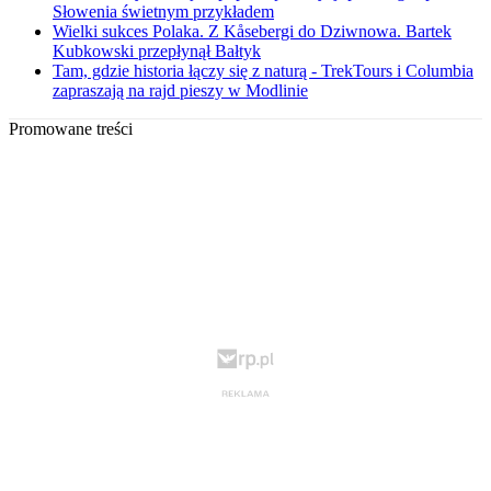
Słowenia świetnym przykładem
Wielki sukces Polaka. Z Kåsebergi do Dziwnowa. Bartek
Kubkowski przepłynął Bałtyk
Tam, gdzie historia łączy się z naturą - TrekTours i Columbia
zapraszają na rajd pieszy w Modlinie
Promowane treści