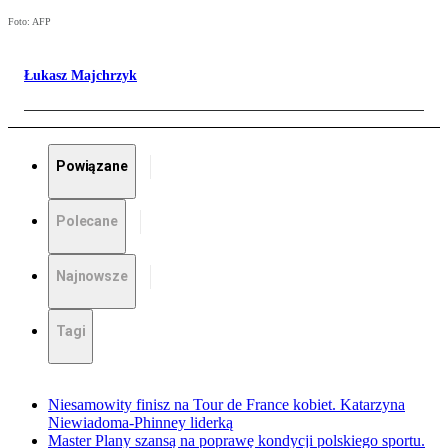
Foto: AFP
Łukasz Majchrzyk
Powiązane
Polecane
Najnowsze
Tagi
Niesamowity finisz na Tour de France kobiet. Katarzyna
Niewiadoma-Phinney liderką
Master Plany szansą na poprawę kondycji polskiego sportu.