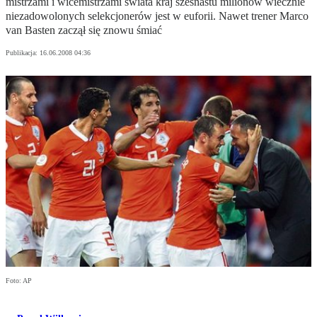
mistrzami i wicemistrzami świata kraj szesnastu milionów wiecznie
niezadowolonych selekcjonerów jest w euforii. Nawet trener Marco
van Basten zaczął się znowu śmiać
Publikacja:
16.06.2008 04:36
Foto: AP