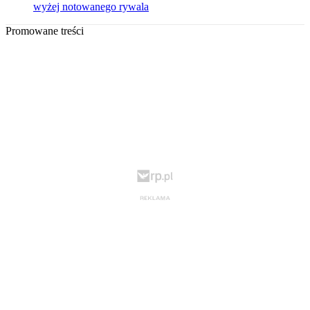
wyżej notowanego rywala
Promowane treści