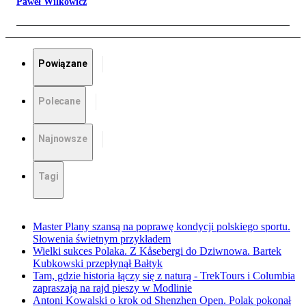
Paweł Wilkowicz
Powiązane
Polecane
Najnowsze
Tagi
Master Plany szansą na poprawę kondycji polskiego sportu.
Słowenia świetnym przykładem
Wielki sukces Polaka. Z Kåsebergi do Dziwnowa. Bartek
Kubkowski przepłynął Bałtyk
Tam, gdzie historia łączy się z naturą - TrekTours i Columbia
zapraszają na rajd pieszy w Modlinie
Antoni Kowalski o krok od Shenzhen Open. Polak pokonał