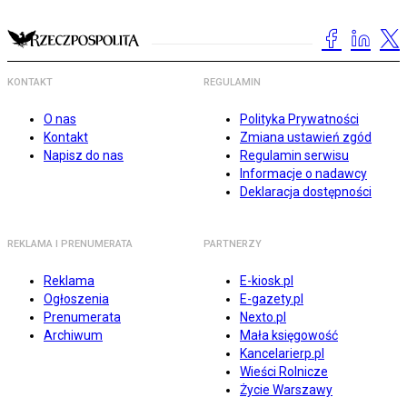
KONTAKT
REGULAMIN
O nas
Polityka Prywatności
Kontakt
Zmiana ustawień zgód
Napisz do nas
Regulamin serwisu
Informacje o nadawcy
Deklaracja dostępności
REKLAMA I PRENUMERATA
PARTNERZY
Reklama
E-kiosk.pl
Ogłoszenia
E-gazety.pl
Prenumerata
Nexto.pl
Archiwum
Mała księgowość
Kancelarierp.pl
Wieści Rolnicze
Życie Warszawy