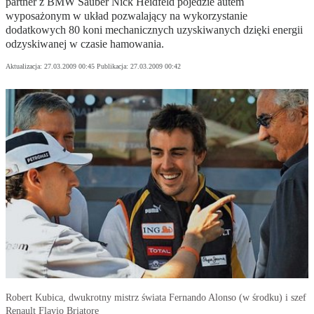
partner z BMW Sauber Nick Heidfeld pojedzie autem
wyposażonym w układ pozwalający na wykorzystanie
dodatkowych 80 koni mechanicznych uzyskiwanych dzięki energii
odzyskiwanej w czasie hamowania.
Aktualizacja:
27.03.2009 00:45
Publikacja:
27.03.2009 00:42
Robert Kubica, dwukrotny mistrz świata Fernando Alonso (w środku) i szef
Renault Flavio Briatore