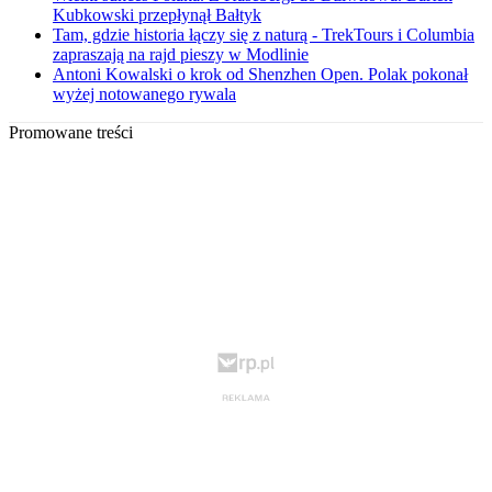
Kubkowski przepłynął Bałtyk
Tam, gdzie historia łączy się z naturą - TrekTours i Columbia
zapraszają na rajd pieszy w Modlinie
Antoni Kowalski o krok od Shenzhen Open. Polak pokonał
wyżej notowanego rywala
Promowane treści