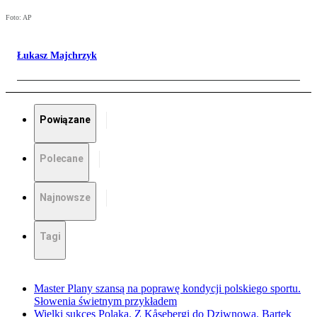
Foto: AP
Łukasz Majchrzyk
Powiązane
Polecane
Najnowsze
Tagi
Master Plany szansą na poprawę kondycji polskiego sportu.
Słowenia świetnym przykładem
Wielki sukces Polaka. Z Kåsebergi do Dziwnowa. Bartek