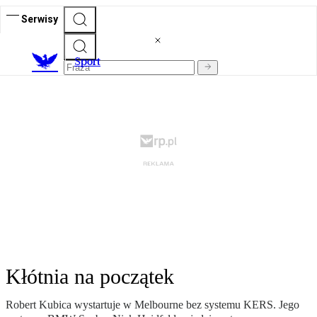
Serwisy
S
port
Kłótnia na początek
Robert Kubica wystartuje w Melbourne bez systemu KERS. Jego