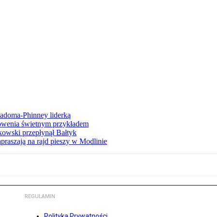
iadoma-Phinney liderką
łowenia świetnym przykładem
owski przepłynął Bałtyk
apraszają na rajd pieszy w Modlinie
REGULAMIN
Polityka Prywatności