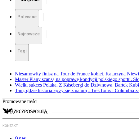
Polecane
Najnowsze
Tagi
Niesamowity finisz na Tour de France kobiet. Katarzyna Niew
Master Plany szansą na poprawę kondycji polskiego sportu. S
Wielki sukces Polaka. Z Kåsebergi do Dziwnowa. Bartek Kubk
Tam, gdzie historia łączy się z naturą - TrekTours i Columbia z
Promowane treści
KONTAKT
O nas