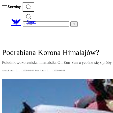
Serwisy
S
port
Podrabiana Korona Himalajów?
Południowokoreańska himalaistka Oh Eun-Sun wycofała się z próby 
Aktualizacja:
01.11.2009 08:04
Publikacja:
01.11.2009 00:05