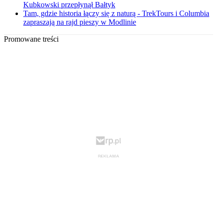
Kubkowski przepłynął Bałtyk
Tam, gdzie historia łączy się z naturą - TrekTours i Columbia
zapraszają na rajd pieszy w Modlinie
Promowane treści