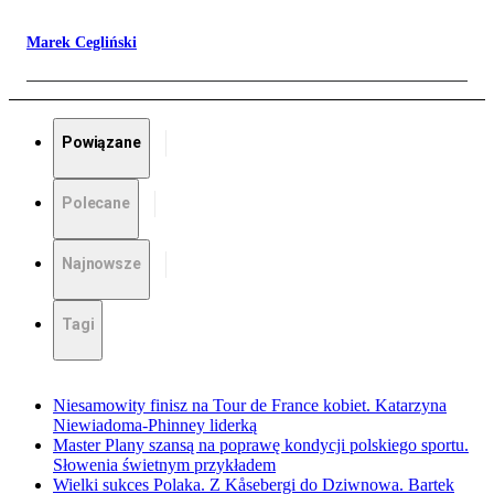
Marek Cegliński
Powiązane
Polecane
Najnowsze
Tagi
Niesamowity finisz na Tour de France kobiet. Katarzyna
Niewiadoma-Phinney liderką
Master Plany szansą na poprawę kondycji polskiego sportu.
Słowenia świetnym przykładem
Wielki sukces Polaka. Z Kåsebergi do Dziwnowa. Bartek