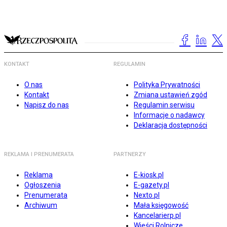
KONTAKT
REGULAMIN
O nas
Polityka Prywatności
Kontakt
Zmiana ustawień zgód
Napisz do nas
Regulamin serwisu
Informacje o nadawcy
Deklaracja dostępności
REKLAMA I PRENUMERATA
PARTNERZY
Reklama
E-kiosk.pl
Ogłoszenia
E-gazety.pl
Prenumerata
Nexto.pl
Archiwum
Mała księgowość
Kancelarierp.pl
Wieści Rolnicze