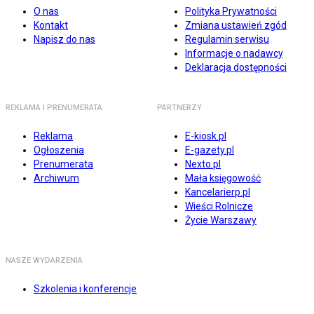
O nas
Polityka Prywatności
Kontakt
Zmiana ustawień zgód
Napisz do nas
Regulamin serwisu
Informacje o nadawcy
Deklaracja dostępności
REKLAMA I PRENUMERATA
PARTNERZY
Reklama
E-kiosk.pl
Ogłoszenia
E-gazety.pl
Prenumerata
Nexto.pl
Archiwum
Mała księgowość
Kancelarierp.pl
Wieści Rolnicze
Życie Warszawy
NASZE WYDARZENIA
Szkolenia i konferencje