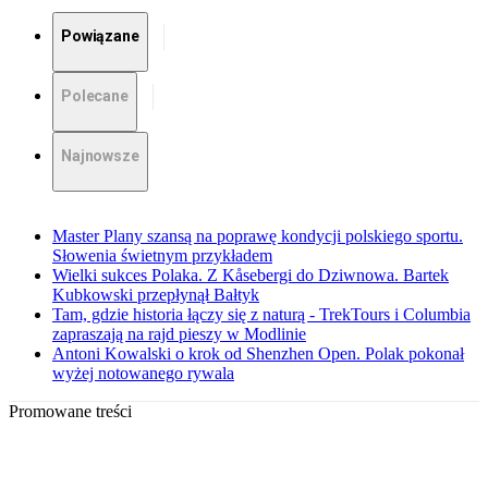
Powiązane
Polecane
Najnowsze
Master Plany szansą na poprawę kondycji polskiego sportu.
Słowenia świetnym przykładem
Wielki sukces Polaka. Z Kåsebergi do Dziwnowa. Bartek
Kubkowski przepłynął Bałtyk
Tam, gdzie historia łączy się z naturą - TrekTours i Columbia
zapraszają na rajd pieszy w Modlinie
Antoni Kowalski o krok od Shenzhen Open. Polak pokonał
wyżej notowanego rywala
Promowane treści