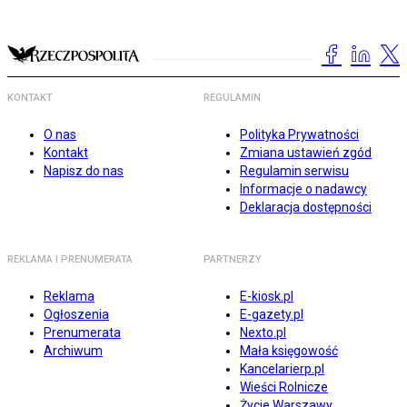
KONTAKT
REGULAMIN
O nas
Polityka Prywatności
Kontakt
Zmiana ustawień zgód
Napisz do nas
Regulamin serwisu
Informacje o nadawcy
Deklaracja dostępności
REKLAMA I PRENUMERATA
PARTNERZY
Reklama
E-kiosk.pl
Ogłoszenia
E-gazety.pl
Prenumerata
Nexto.pl
Archiwum
Mała księgowość
Kancelarierp.pl
Wieści Rolnicze
Życie Warszawy