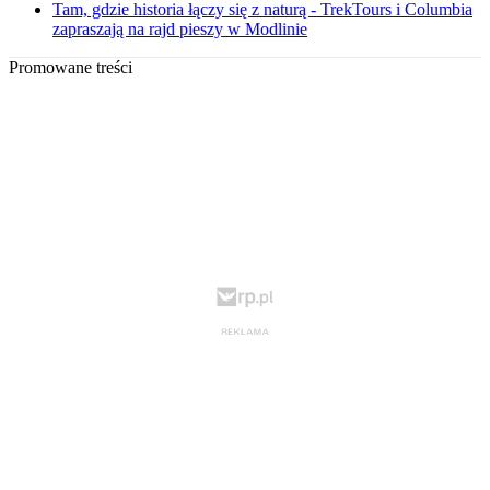
Tam, gdzie historia łączy się z naturą - TrekTours i Columbia
zapraszają na rajd pieszy w Modlinie
Promowane treści