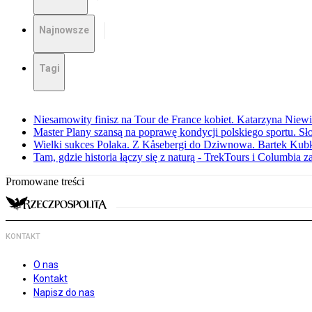
Najnowsze
Tagi
Niesamowity finisz na Tour de France kobiet. Katarzyna Niew
Master Plany szansą na poprawę kondycji polskiego sportu. S
Wielki sukces Polaka. Z Kåsebergi do Dziwnowa. Bartek Kubk
Tam, gdzie historia łączy się z naturą - TrekTours i Columbia z
Promowane treści
KONTAKT
O nas
Kontakt
Napisz do nas