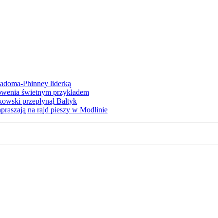
iadoma-Phinney liderką
łowenia świetnym przykładem
owski przepłynął Bałtyk
apraszają na rajd pieszy w Modlinie