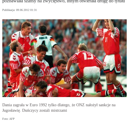
pozbawiała szansy na zwycięstwo, innym otwierała drogę do tytułu
Publikacja:
09.06.2012 01:31
Dania zagrała w Euro 1992 tylko dlatego, że ONZ nałożył sankcje na
Jugosławię. Duńczycy zostali mistrzami
Foto: AFP