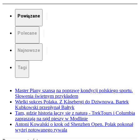
Powiązane
Polecane
Najnowsze
Tagi
Master Plany szansą na poprawę kondycji polskiego sportu.
Słowenia świetnym przykładem
Wielki sukces Polaka. Z Kåsebergi do Dziwnowa. Bartek
Kubkowski przepłynął Bałtyk
Tam, gdzie historia łączy się z naturą - TrekTours i Columbia
zapraszają na rajd pieszy w Modlinie
Antoni Kowalski o krok od Shenzhen Open. Polak pokonał
wyżej notowanego rywala