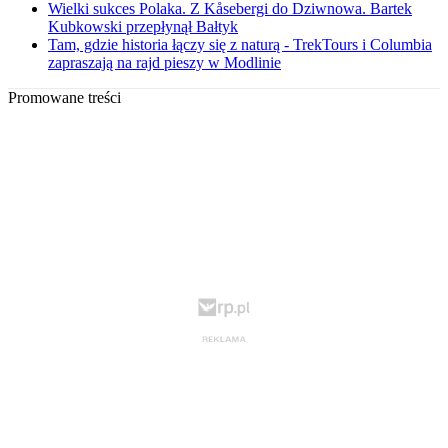
Wielki sukces Polaka. Z Kåsebergi do Dziwnowa. Bartek
Kubkowski przepłynął Bałtyk
Tam, gdzie historia łączy się z naturą - TrekTours i Columbia
zapraszają na rajd pieszy w Modlinie
Promowane treści