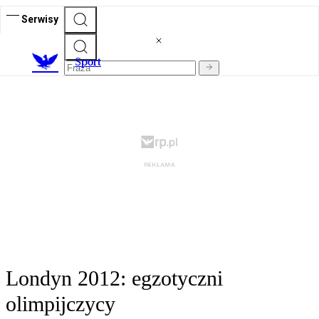
Serwisy
S
port
Londyn 2012: egzotyczni
olimpijczycy