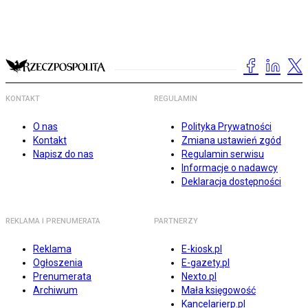
KONTAKT
REGULAMIN
O nas
Polityka Prywatności
Kontakt
Zmiana ustawień zgód
Napisz do nas
Regulamin serwisu
Informacje o nadawcy
Deklaracja dostępności
REKLAMA I PRENUMERATA
PARTNERZY
Reklama
E-kiosk.pl
Ogłoszenia
E-gazety.pl
Prenumerata
Nexto.pl
Archiwum
Mała księgowość
Kancelarierp.pl