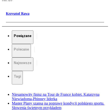
Foto: AFP
Krzysztof Rawa
Powiązane
Polecane
Najnowsze
Tagi
Niesamowity finisz na Tour de France kobiet. Katarzyna
Niewiadoma-Phinney liderką
Master Plany szansą na poprawę kondycji polskiego sportu.
Słowenia świetnym przykładem