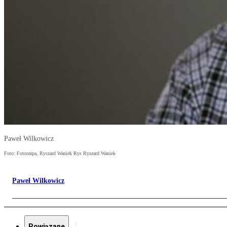
Paweł Wilkowicz
Foto: Fotorzepa, Ryszard Waniek Rys Ryszard Waniek
Paweł Wilkowicz
Powiązane