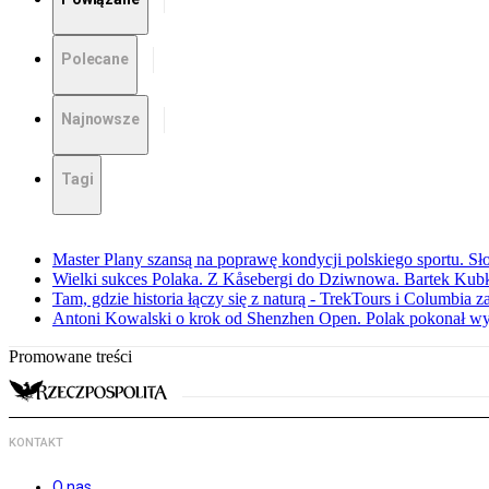
Polecane
Najnowsze
Tagi
Master Plany szansą na poprawę kondycji polskiego sportu. S
Wielki sukces Polaka. Z Kåsebergi do Dziwnowa. Bartek Kubk
Tam, gdzie historia łączy się z naturą - TrekTours i Columbia z
Antoni Kowalski o krok od Shenzhen Open. Polak pokonał w
Promowane treści
KONTAKT
O nas