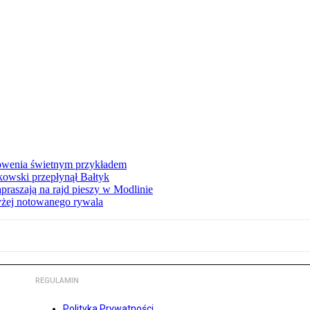
łowenia świetnym przykładem
owski przepłynął Bałtyk
apraszają na rajd pieszy w Modlinie
yżej notowanego rywala
REGULAMIN
Polityka Prywatności