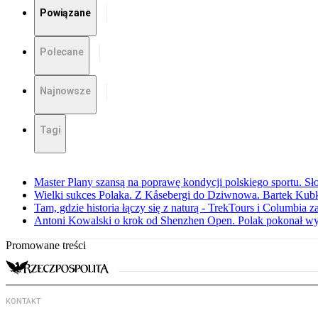
Powiązane
Polecane
Najnowsze
Tagi
Master Plany szansą na poprawę kondycji polskiego sportu. S
Wielki sukces Polaka. Z Kåsebergi do Dziwnowa. Bartek Kubk
Tam, gdzie historia łączy się z naturą - TrekTours i Columbia z
Antoni Kowalski o krok od Shenzhen Open. Polak pokonał w
Promowane treści
KONTAKT