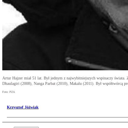
Artur Hajzer miał 51 lat. Był jednym z najwybitniejszych wspinaczy świat
Dhaulagiri (2008), Nanga Parbat (2010), Makalu (2011). Był współtwórcą 
Foto: PZA
Krzysztof Jóźwiak