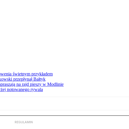
łowenia świetnym przykładem
owski przepłynął Bałtyk
apraszają na rajd pieszy w Modlinie
yżej notowanego rywala
REGULAMIN