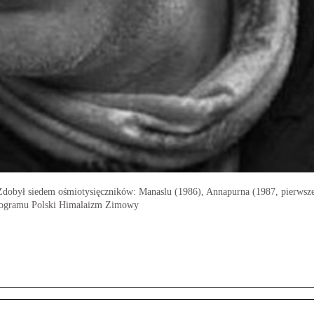
a. Zdobył siedem ośmiotysięczników: Manaslu (1986), Annapurna (1987, pierws
programu Polski Himalaizm Zimowy