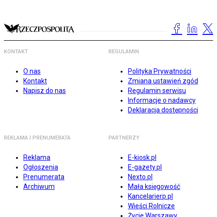
KONTAKT
REGULAMIN
O nas
Polityka Prywatności
Kontakt
Zmiana ustawień zgód
Napisz do nas
Regulamin serwisu
Informacje o nadawcy
Deklaracja dostępności
REKLAMA I PRENUMERATA
PARTNERZY
Reklama
E-kiosk.pl
Ogłoszenia
E-gazety.pl
Prenumerata
Nexto.pl
Archiwum
Mała księgowość
Kancelarierp.pl
Wieści Rolnicze
Życie Warszawy