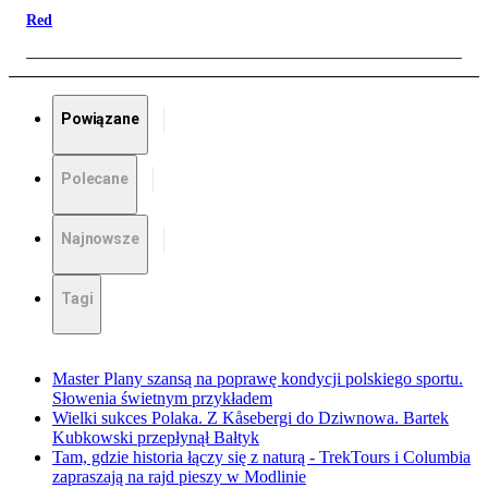
Red
Powiązane
Polecane
Najnowsze
Tagi
Master Plany szansą na poprawę kondycji polskiego sportu.
Słowenia świetnym przykładem
Wielki sukces Polaka. Z Kåsebergi do Dziwnowa. Bartek
Kubkowski przepłynął Bałtyk
Tam, gdzie historia łączy się z naturą - TrekTours i Columbia
zapraszają na rajd pieszy w Modlinie