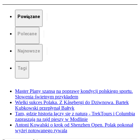
Powiązane
Polecane
Najnowsze
Tagi
Master Plany szansą na poprawę kondycji polskiego sportu.
Słowenia świetnym przykładem
Wielki sukces Polaka. Z Kåsebergi do Dziwnowa. Bartek
Kubkowski przepłynął Bałtyk
Tam, gdzie historia łączy się z naturą - TrekTours i Columbia
zapraszają na rajd pieszy w Modlinie
Antoni Kowalski o krok od Shenzhen Open. Polak pokonał
wyżej notowanego rywala