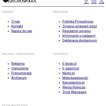
KONTAKT
REGULAMIN
O nas
Polityka Prywatności
Kontakt
Zmiana ustawień zgód
Napisz do nas
Regulamin serwisu
Informacje o nadawcy
Deklaracja dostępności
REKLAMA I PRENUMERATA
PARTNERZY
Reklama
E-kiosk.pl
Ogłoszenia
E-gazety.pl
Prenumerata
Nexto.pl
Archiwum
Mała księgowość
Kancelarierp.pl
Wieści Rolnicze
Życie Warszawy
NASZE WYDARZENIA