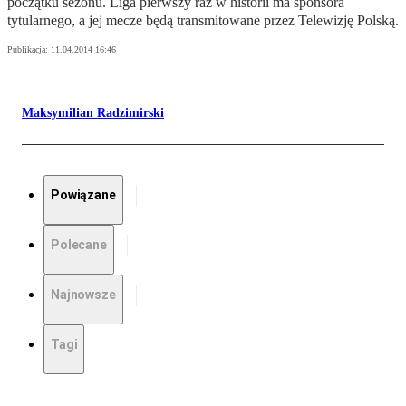
początku sezonu. Liga pierwszy raz w historii ma sponsora
tytularnego, a jej mecze będą transmitowane przez Telewizję Polską.
Publikacja:
11.04.2014 16:46
Maksymilian Radzimirski
Powiązane
Polecane
Najnowsze
Tagi