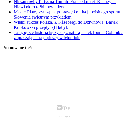
Niesamowity finisz na Tour de France kobiet. Katarzyna
Niewiadoma-Phinney liderką
Master Plany szansą na poprawę kondycji polskiego sportu.
Słowenia świetnym przykładem
Wielki sukces Polaka. Z Kåsebergi do Dziwnowa. Bartek
Kubkowski przepłynął Bałtyk
Tam, gdzie historia łączy się z naturą - TrekTours i Columbia
zapraszają na rajd pieszy w Modlinie
Promowane treści