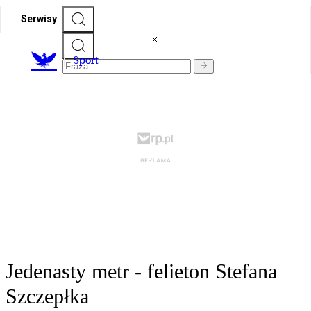
Serwisy
S
port
Jedenasty metr - felieton Stefana
Szczepłka