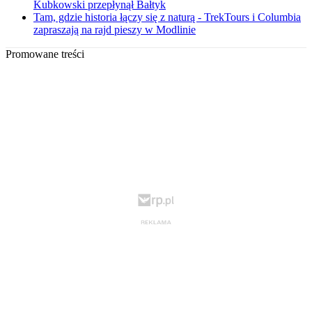
Kubkowski przepłynął Bałtyk
Tam, gdzie historia łączy się z naturą - TrekTours i Columbia
zapraszają na rajd pieszy w Modlinie
Promowane treści