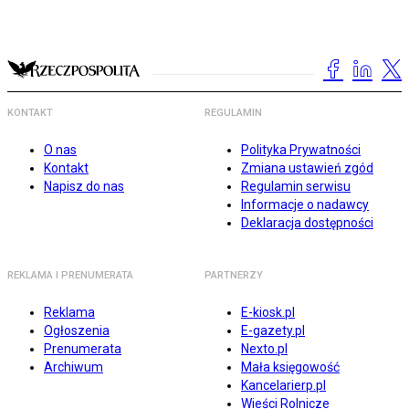
KONTAKT
REGULAMIN
O nas
Polityka Prywatności
Kontakt
Zmiana ustawień zgód
Napisz do nas
Regulamin serwisu
Informacje o nadawcy
Deklaracja dostępności
REKLAMA I PRENUMERATA
PARTNERZY
Reklama
E-kiosk.pl
Ogłoszenia
E-gazety.pl
Prenumerata
Nexto.pl
Archiwum
Mała księgowość
Kancelarierp.pl
Wieści Rolnicze