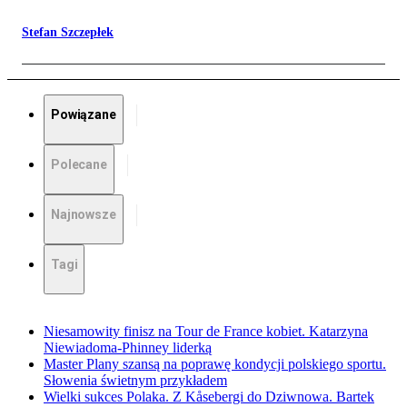
Stefan Szczepłek
Powiązane
Polecane
Najnowsze
Tagi
Niesamowity finisz na Tour de France kobiet. Katarzyna
Niewiadoma-Phinney liderką
Master Plany szansą na poprawę kondycji polskiego sportu.
Słowenia świetnym przykładem
Wielki sukces Polaka. Z Kåsebergi do Dziwnowa. Bartek