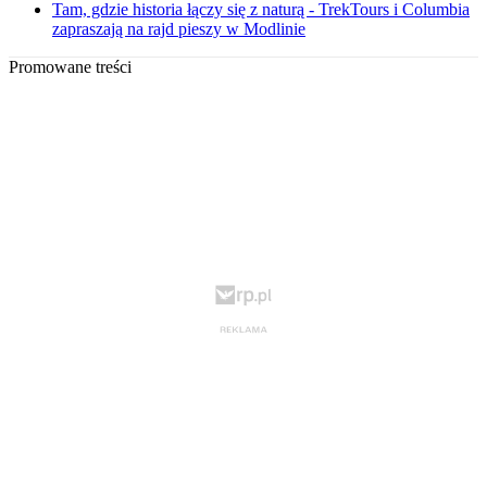
Tam, gdzie historia łączy się z naturą - TrekTours i Columbia
zapraszają na rajd pieszy w Modlinie
Promowane treści