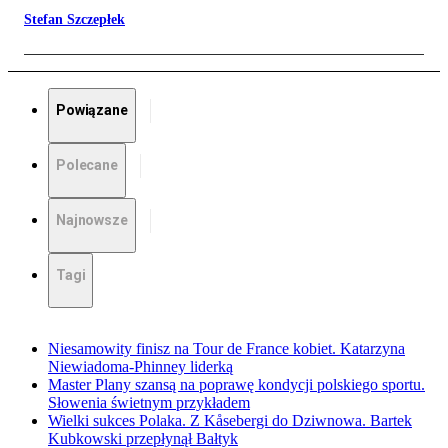
Stefan Szczepłek
Powiązane
Polecane
Najnowsze
Tagi
Niesamowity finisz na Tour de France kobiet. Katarzyna
Niewiadoma-Phinney liderką
Master Plany szansą na poprawę kondycji polskiego sportu.
Słowenia świetnym przykładem
Wielki sukces Polaka. Z Kåsebergi do Dziwnowa. Bartek
Kubkowski przepłynął Bałtyk