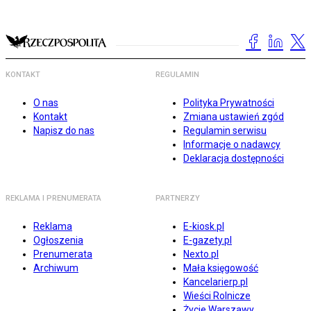
KONTAKT
REGULAMIN
O nas
Polityka Prywatności
Kontakt
Zmiana ustawień zgód
Napisz do nas
Regulamin serwisu
Informacje o nadawcy
Deklaracja dostępności
REKLAMA I PRENUMERATA
PARTNERZY
Reklama
E-kiosk.pl
Ogłoszenia
E-gazety.pl
Prenumerata
Nexto.pl
Archiwum
Mała księgowość
Kancelarierp.pl
Wieści Rolnicze
Życie Warszawy