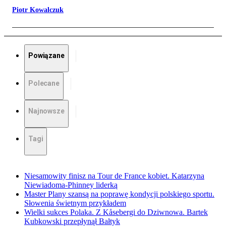
Piotr Kowalczuk
Powiązane
Polecane
Najnowsze
Tagi
Niesamowity finisz na Tour de France kobiet. Katarzyna
Niewiadoma-Phinney liderką
Master Plany szansą na poprawę kondycji polskiego sportu.
Słowenia świetnym przykładem
Wielki sukces Polaka. Z Kåsebergi do Dziwnowa. Bartek
Kubkowski przepłynął Bałtyk