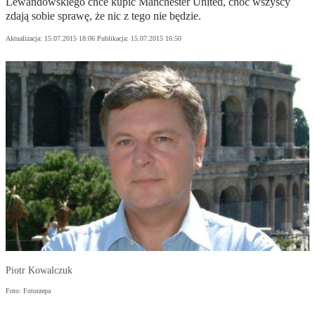
Lewandowskiego chce kupić Manchester United, choć wszyscy
zdają sobie sprawę, że nic z tego nie będzie.
Aktualizacja:
15.07.2015 18:06
Publikacja:
15.07.2015 16:50
Piotr Kowalczuk
Foto: Fotorzepa