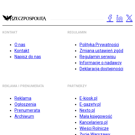
KONTAKT
REGULAMIN
O nas
Polityka Prywatności
Kontakt
Zmiana ustawień zgód
Napisz do nas
Regulamin serwisu
Informacje o nadawcy
Deklaracja dostępności
REKLAMA I PRENUMERATA
PARTNERZY
Reklama
E-kiosk.pl
Ogłoszenia
E-gazety.pl
Prenumerata
Nexto.pl
Archiwum
Mała księgowość
Kancelarierp.pl
Wieści Rolnicze
Życie Warszawy