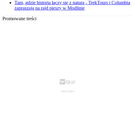
Tam, gdzie historia łączy się z naturą - TrekTours i Columbia
zapraszają na rajd pieszy w Modlinie
Promowane treści