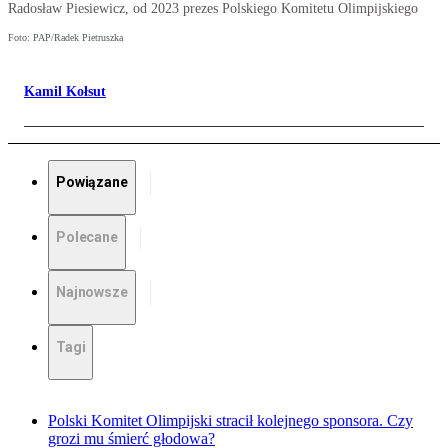
Radosław Piesiewicz, od 2023 prezes Polskiego Komitetu Olimpijskiego
Foto: PAP/Radek Pietruszka
Kamil Kołsut
Powiązane
Polecane
Najnowsze
Tagi
Polski Komitet Olimpijski stracił kolejnego sponsora. Czy
grozi mu śmierć głodowa?