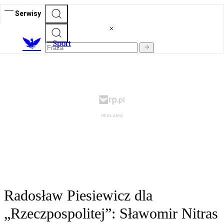
Serwisy
S
port
Radosław Piesiewicz dla
„Rzeczpospolitej”: Sławomir Nitras