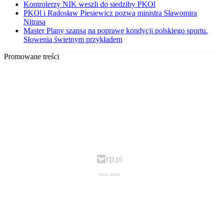
Kontrolerzy NIK weszli do siedziby PKOl
PKOl i Radosław Piesiewicz pozwą ministra Sławomira
Nitrasa
Master Plany szansą na poprawę kondycji polskiego sportu.
Słowenia świetnym przykładem
Promowane treści