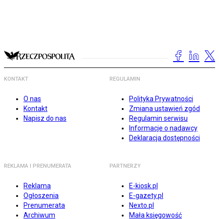
KONTAKT
REGULAMIN
O nas
Polityka Prywatności
Kontakt
Zmiana ustawień zgód
Napisz do nas
Regulamin serwisu
Informacje o nadawcy
Deklaracja dostępności
REKLAMA I PRENUMERATA
PARTNERZY
Reklama
E-kiosk.pl
Ogłoszenia
E-gazety.pl
Prenumerata
Nexto.pl
Archiwum
Mała księgowość